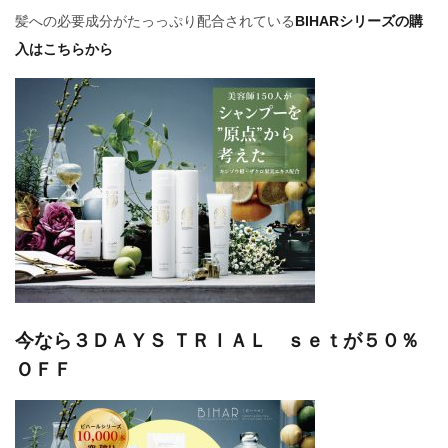
髪への必要成分がたっっぷり配合されている
BIHARシリーズの購
入はこちらから
今なら３ＤＡＹＳ ＴＲＩＡＬ ｓｅｔが５０％
ＯＦＦ